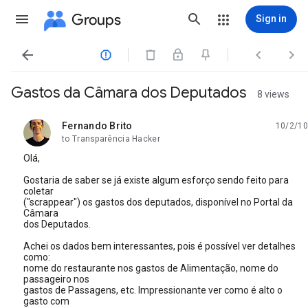
Groups
Sign in




Gastos da Câmara dos Deputados
8 views
Fernando Brito
10/2/10
unread,
to Transparência Hacker
Olá,
Gostaria de saber se já existe algum esforço sendo feito para
coletar
("scrappear") os gastos dos deputados, disponível no Portal da
Câmara
dos Deputados.
Achei os dados bem interessantes, pois é possível ver detalhes
como:
nome do restaurante nos gastos de Alimentação, nome do
passageiro nos
gastos de Passagens, etc. Impressionante ver como é alto o
gasto com