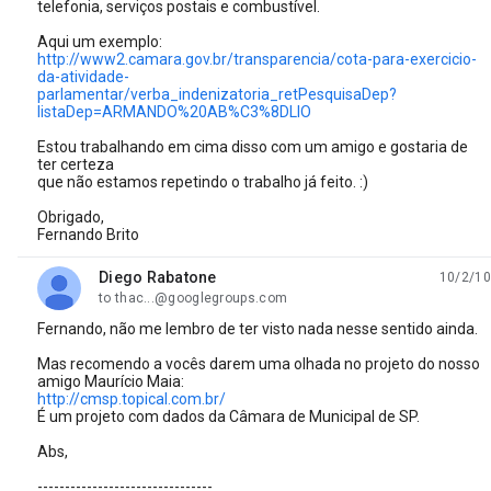
telefonia, serviços postais e combustível.
Aqui um exemplo:
http://www2.camara.gov.br/transparencia/cota-para-exercicio-
da-atividade-
parlamentar/verba_indenizatoria_retPesquisaDep?
listaDep=ARMANDO%20AB%C3%8DLIO
Estou trabalhando em cima disso com um amigo e gostaria de
ter certeza
que não estamos repetindo o trabalho já feito. :)
Obrigado,
Fernando Brito
Diego Rabatone
10/2/10
unread,
to thac...@googlegroups.com
Fernando, não me lembro de ter visto nada nesse sentido ainda.
Mas recomendo a vocês darem uma olhada no projeto do nosso
amigo Maurício Maia:
http://cmsp.topical.com.br/
É um projeto com dados da Câmara de Municipal de SP.
Abs,
--------------------------------