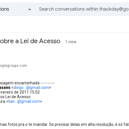
ions
All groups and messages
sobre a Lei de Acesso
1 view
ooglegroups.com
ensagem encaminhada ----------
asaes
<
diego...@gmail.com
>
evereiro de 2011 15:02
tos Lei de Acesso
ira <
lian...@gmail.com
>
mas fotos pra o te mandar. Se precisar delas em alta resolução, é só fal