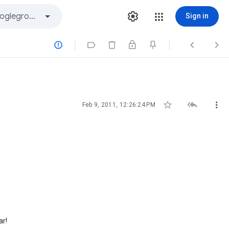
Sign in







Feb 9, 2011, 12:26:24 PM
ar!