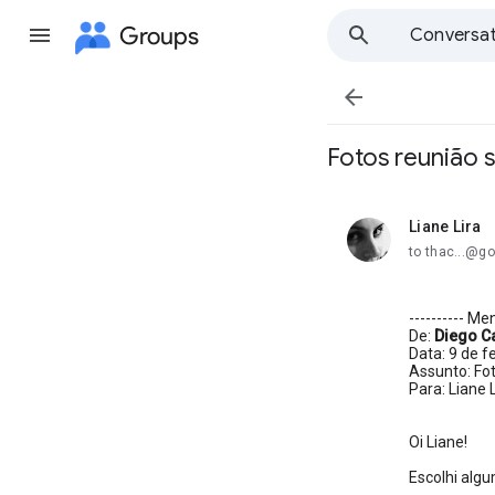
Groups
Conversat

Fotos reunião 
Liane Lira
unread,
to thac...@g
---------- M
De:
Diego C
Data: 9 de f
Assunto: Fo
Para: Liane L
Oi Liane!
Escolhi algu