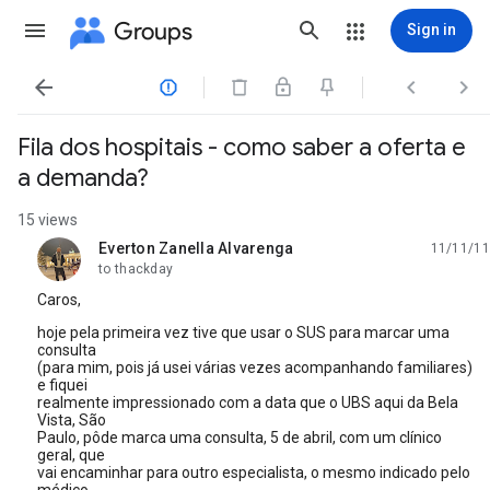
Groups
Sign in




Fila dos hospitais - como saber a oferta e
a demanda?
15 views
Everton Zanella Alvarenga
11/11/11
unread,
to thackday
Caros,
hoje pela primeira vez tive que usar o SUS para marcar uma
consulta
(para mim, pois já usei várias vezes acompanhando familiares)
e fiquei
realmente impressionado com a data que o UBS aqui da Bela
Vista, São
Paulo, pôde marca uma consulta, 5 de abril, com um clínico
geral, que
vai encaminhar para outro especialista, o mesmo indicado pelo