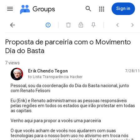
Groups
Sign in




Proposta de parceiria com o Movimento
Dia do Basta
7 views
Erik Chendo Tegon
7/28/11
unread,
to Lista Transparência Hacker
Pessoal, sou da coordenação do Dia do Basta nacional, junto
com Renato Felisoni
Eu (Erik) e Renato administramos as pessoas responsáveis
pelas regiões em todos os estados que irão protestar em todas
as capitais.
Venho aqui para propor a vocês uma parceiria
O que vocês acham de vocês nos ajudarem com suas
tecnologias para o nosso bom uso no ativismo em troca nós