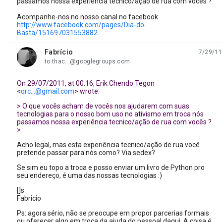
passamos nossa experiência tecnico/ação de rua com vocês ?
Acompanhe-nos no nosso canal no facebook
http://www.facebook.com/pages/Dia-do-
Basta/151697031553882
Fabrício
7/29/11
unread,
to thac...@googlegroups.com
On 29/07/2011, at 00:16, Erik Chendo Tegon
<
qrc...@gmail.com
> wrote:
> O que vocês acham de vocês nos ajudarem com suas
tecnologias para o nosso bom uso no ativismo em troca nós
passamos nossa experiência tecnico/ação de rua com vocês ?
>
Acho legal, mas esta experiência tecnico/ação de rua você
pretende passar para nós como? Via sedex?
Se sim eu topo a troca e posso enviar um livro de Python pro
seu endereço, é uma das nossas tecnologias :)
[]s
Fabricio
Ps: agora sério, não se preocupe em propor parcerias formais
ou oferecer algo em troca da ajuda do pessoal daqui. A coisa é