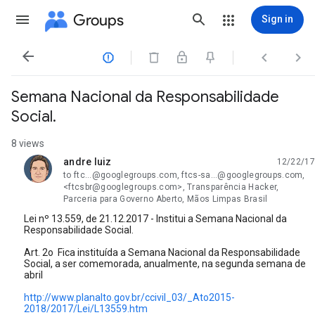
Groups
Sign in




Semana Nacional da Responsabilidade
Social.
8 views
andre luiz
12/22/17
unread,
to ftc...@googlegroups.com, ftcs-sa...@googlegroups.com,
<ftcsbr@googlegroups.com>, Transparência Hacker,
Parceria para Governo Aberto, Mãos Limpas Brasil
Lei nº 13.559, de 21.12.2017 - Institui a Semana Nacional da
Responsabilidade Social.
Art. 2o Fica instituída a Semana Nacional da Responsabilidade
Social, a ser comemorada, anualmente, na segunda semana de
abril
http://www.planalto.gov.br/ccivil_03/_Ato2015-
2018/2017/Lei/L13559.htm