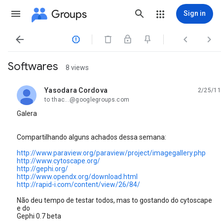
Groups
Sign in




Softwares
8 views
Yasodara Cordova
2/25/11
unread,
to thac...@googlegroups.com
Galera
Compartilhando alguns achados dessa semana:
http://www.paraview.org/paraview/project/imagegallery.php
http://www.cytoscape.org/
http://gephi.org/
http://www.opendx.org/download.html
http://rapid-i.com/content/view/26/84/
Não deu tempo de testar todos, mas to gostando do cytoscape
e do
Gephi 0.7 beta