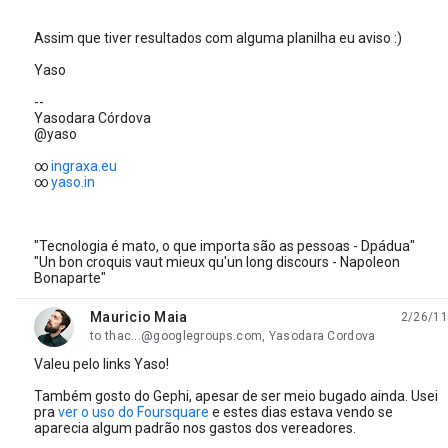
Assim que tiver resultados com alguma planilha eu aviso :)
Yaso
--
Yasodara Córdova
@yaso
∞
ingraxa.eu
∞
yaso.in
"Tecnologia é mato, o que importa são as pessoas - Dpádua"
"Un bon croquis vaut mieux qu'un long discours - Napoleon
Bonaparte"
Mauricio Maia
2/26/11
unread,
to thac...@googlegroups.com, Yasodara Cordova
Valeu pelo links Yaso!
Também gosto do Gephi, apesar de ser meio bugado ainda. Usei
pra
ver o uso do Foursquare
e estes dias estava vendo se
aparecia algum padrão nos gastos dos vereadores.