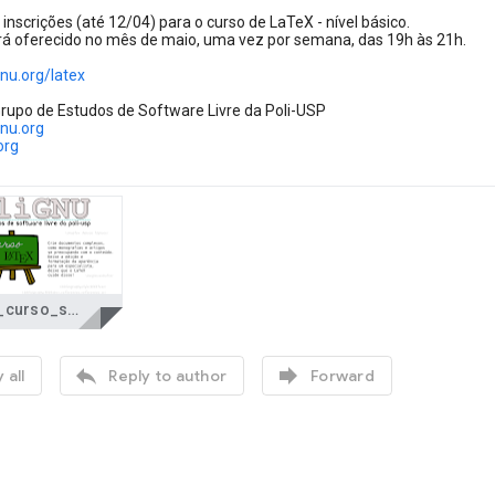
nscrições (até 12/04) para o curso de LaTeX - nível básico.
á oferecido no mês de maio, uma vez por semana, das 19h às 21h.
gnu.org/latex
rupo de Estudos de Software Livre da Poli-USP
gnu.org
org
cataz_curso_small.png


 all
Reply to author
Forward