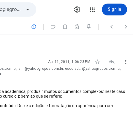
Sign in







Apr 11, 2011, 1:06:23 PM
os.com.br, ai...@yahoogrupos.com.br, escolad...@yahoogrupos.com.br,
m
vida acadêmica, produzir muitos documentos complexos: neste caso
o curso diz bem ao que se refere:
onteúdo. Deixe a edição e formatação da aparência para um