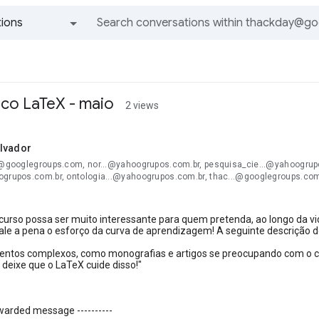
ions
All groups and messages
ico LaTeX - maio
2 views
lvador
..@googlegroups.com, nor...@yahoogrupos.com.br, pesquisa_cie...@yahoogrup
ogrupos.com.br, ontologia...@yahoogrupos.com.br, thac...@googlegroups.co
 curso possa ser muito interessante para quem pretenda, ao longo da 
ale a pena o esforço da curva de aprendizagem! A seguinte descrição d
entos complexos, como monografias e artigos se preocupando com o c
, deixe que o LaTeX cuide disso!"
orwarded message ----------