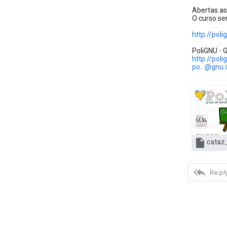
Abertas as i
O curso ser
http://poli
PoliGNU - G
http://poli
po...@gnu.


Reply