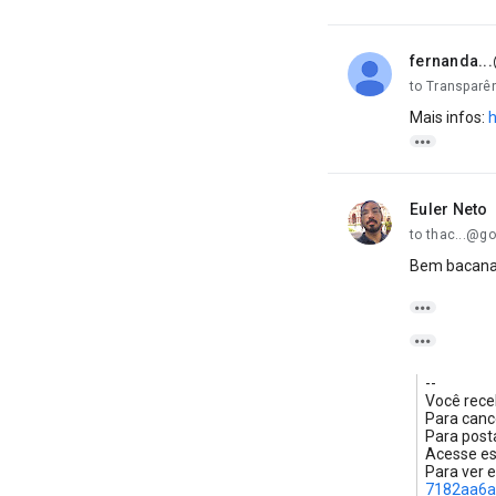
fernanda..
unread,
to Transparê
Mais infos:
h

Euler Neto
unread,
to thac...@g
Bem bacana 


--
Você rece
Para canc
Para post
Acesse e
Para ver 
7182aa6a