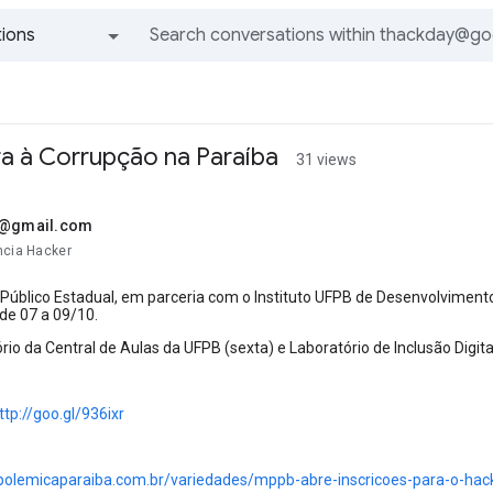
ions
All groups and messages
a à Corrupção na Paraíba
31 views
.@gmail.com
ncia Hacker
o Público Estadual, em parceria com o Instituto UFPB de Desenvolvime
 de 07 a 09/10.
ório da Central de Aulas da UFPB (sexta) e Laboratório de Inclusão Dig
ttp://goo.gl/936ixr
polemicaparaiba.com.br/variedades/mppb-abre-inscricoes-para-o-hac