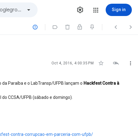
Sign in







Oct 4, 2016, 4:00:35 PM
nto da Paraíba e o LabTransp/UFPB lançam o
Hackfest Contra à
ital do CCSA/UFPB (sábado e domingo).
kfest-contra-corrupcao-em-parceria-com-ufpb/