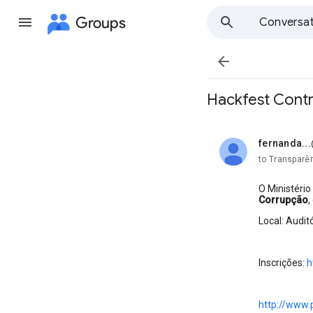
Groups
Conversat

Hackfest Contr
fernanda..
unread,
to Transparê
O Ministéri
Corrupção
,
Local: Audit
Inscrições:
h
http://www.