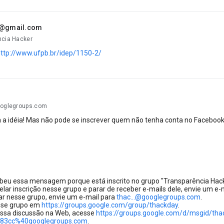
.@gmail.com
ncia Hacker
ttp://www.ufpb.br/idep/1150-2/
ooglegroups.com
a idéia! Mas não pode se inscrever quem não tenha conta no Faceboo
beu essa mensagem porque está inscrito no grupo "Transparência Hack
elar inscrição nesse grupo e parar de receber e-mails dele, envie um e-
ar nesse grupo, envie um e-mail para
thac...@googlegroups.com
.
sse grupo em
https://groups.google.com/group/thackday
.
essa discussão na Web, acesse
https://groups.google.com/d/msgid/th
83cc%40googlegroups.com
.