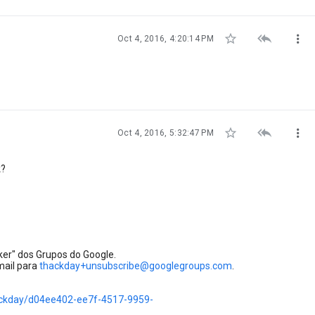



Oct 4, 2016, 4:20:14 PM



Oct 4, 2016, 5:32:47 PM
k?
er" dos Grupos do Google.
mail para
thackday+unsubscribe@googlegroups.com
.
ackday/d04ee402-ee7f-4517-9959-