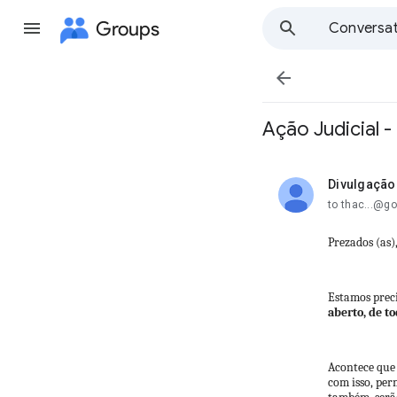
Groups
Conversat

Ação Judicial 
Divulgação
unread,
to thac...@g
Prezados (as)
Estamos preci
aberto, de to
Acontece que 
com isso, per