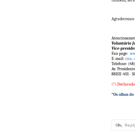
também, serão
Agradecemos 
Atenciosamen
Voluntário J
Vice-preside
Fan page:
ww
E-mail:
con..
Telefone: (48
Av. President
88102-401 - Sã
(*) Declarado
“Os olhos do

Reply