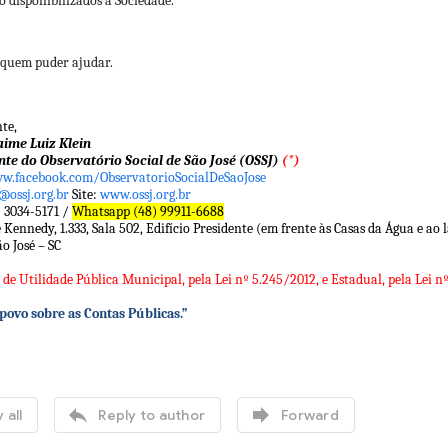
 disponibilizados à Sociedade.
quem puder ajudar.
te,
aime Luiz Klein
nte do Observatório Social de São José (OSSJ)
(*)
w.facebook.com/ObservatorioSocialDeSaoJose
.@ossj.org.br
Site:
www.ossj.org.br
) 3034-5171 /
Whatsapp (48) 99911-6688
e Kennedy, 1.333, Sala 502, Edifício Presidente (em frente às Casas da Água 
o José – SC
 de Utilidade Pública Municipal, pela Lei nº 5.245/2012, e Estadual, pela Lei nº
 povo sobre as Contas Públicas.”


 all
Reply to author
Forward