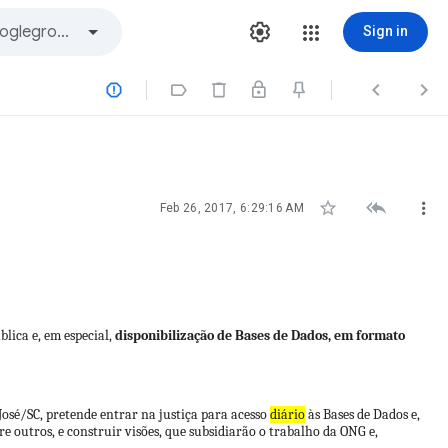
Sign in







Feb 26, 2017, 6:29:16 AM
lica e, em especial,
disponibilização de Bases de Dados, em formato
 José/SC, pretende entrar na justiça para acesso
diário
às Bases de Dados e,
re outros, e construir visões, que subsidiarão o trabalho da ONG e,