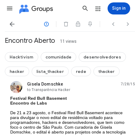
Groups
Sign in




Encontro Aberto
11 views
Hacktivism
comunidade
desenvolvedores
hacker
lista_thacker
rede
thacker
Gisela Domschke
7/28/15
unread,
to Transparência Hacker
Festival Red Bull Basement
Encontro de Labs
De 21 a 23 agosto, o
Festival Red Bull Basement acontece 
para divulgar o novo edital de residência voltado para 
programadores, hackers e desenvolvedores, que tem como 
foco o centro de São Paulo. Com curadoria de Gisela 
Domschke, o edital é aberto para projetos onde a tecnologia 