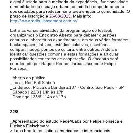
digital é usada para a melhoria da experiência,  funcionalidade 
e mobilidade do espaço urbano, ou ainda o empoderamento 
dos cidadãos para redesenhar a área enquanto comunidade. O 
prazo de inscrição é
26/08/2015.
Mais info: 
http://www.redbullbasement.com.br/
Entre as várias atividades da programação do festival,
organizamos o
Encontro Aberto
para debater questões
comuns a laboratórios experimentais, em seus vários formatos:
hackerspaces, fablabs, estúdios coletivos, escritórios
compartilhados, pontos de cultura, entre outros. A ideia é
identificar questões comuns a estas formações e articular
possibilidades concretas de cooperação. O encontro será
coordenado por Raquel Rennó, Jarbas Jácome e Felipe
Fonseca.
_Aberto ao público
_Local: Red Bull Station
_Endereco: Praca da Bandeira,137 - Centro, São Paulo - SP
_Sábado | 22/8 | 14h às 17h
_Domingo | 23/8 | 14h às 17h
22/8
_
Apresentação do estudo Rede//Labs por Felipe Fonseca e 
Luciana Fleischman:
> Labs brasileiros, latino-americanos e internacionais