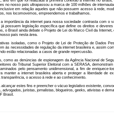
 ano em que foi realizada a primeira conexão à internet no Brasil
s no nosso país ultrapassou a marca de 100 milhões de internautas,
 inclusive em relação aqueles que não possuem acesso à rede, mo
s, nos locomovemos, empreendemos e trabalhamos.
 a importância da internet para nossa sociedade contrasta com o vá
 já possuem legislação específica que define os direitos e devere
s, o Brasil ainda debate o Projeto de Lei do Marco Civil da Intern
 nosso país nesta área.
iativas isoladas, como o Projeto de Lei de Proteção de Dados Pesso
m às necessidades de regulação da internet brasileira e, assim como
do estão relacionadas a casos de grande repercussão.
s, como as denúncias de espionagem da Agência Nacional de Segur
eitores do Tribunal Superior Eleitoral com a SERASA, demonstram
aminados pelo pensamento unidimensional, a fim de enriquece-los, 
ra manter a internet brasileira aberta e proteger a liberdade de e
 transparência, o acesso à rede e ao conhecimento.
 alcançar estes fins e preencher o vácuo legislativo existente, conv
advogados, juristas, jornalistas, blogueiros, geeks, ativistas e dema
F Brasil.