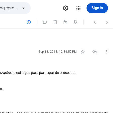
Sign in







Sep 13, 2013, 12:36:57 PM
izações e esforços para participar do processo.
o.