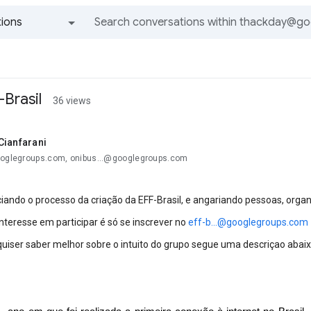
ions
All groups and messages
Brasil
36 views
Cianfarani
ooglegroups.com, onibus...@googlegroups.com
iando o processo da criação da EFF-Brasil, e angariando pessoas, organ
nteresse em participar é só se inscrever no
eff-b...@googlegroups.com
uiser saber melhor sobre o intuito do grupo segue uma descriçao abaix