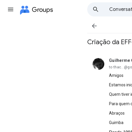
Groups
Conversat

Criação da EFF-
Guilherme 
unread,
to thac...@g
Amigos
Estamos inic
Quem tiver i
Para quem q
Abraços
Guimba