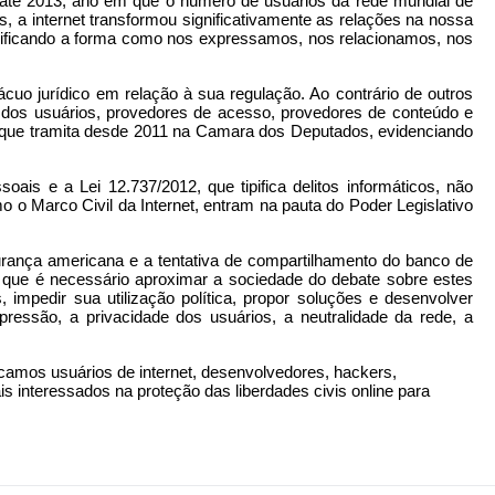
, até 2013, ano em que o número de usuários da rede mundial de
 a internet transformou significativamente as relações na nossa
dificando a forma como nos expressamos, nos relacionamos, nos
cuo jurídico em relação à sua regulação. Ao contrário de outros
s dos usuários, provedores de acesso, provedores de conteúdo e
et, que tramita desde 2011 na Camara dos Deputados, evidenciando
ais e a Lei 12.737/2012, que tipifica delitos informáticos, não
 o Marco Civil da Internet, entram na pauta do Poder Legislativo
ança americana e a tentativa de compartilhamento do banco de
 que é necessário aproximar a sociedade do debate sobre estes
impedir sua utilização política, propor soluções e desenvolver
xpressão, a privacidade dos usuários, a neutralidade da rede, a
ocamos usuários de internet, desenvolvedores, hackers,
is interessados na proteção das liberdades civis online para