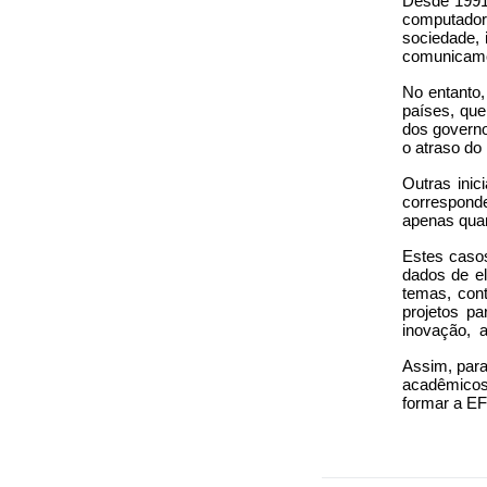
Desde 1991,
computadore
sociedade,
comunicamo
No entanto,
países, que
dos governo
o atraso do
Outras inic
corresponde
apenas quan
Estes caso
dados de el
temas, cont
projetos pa
inovação, a
Assim, para
acadêmicos, 
formar a EF