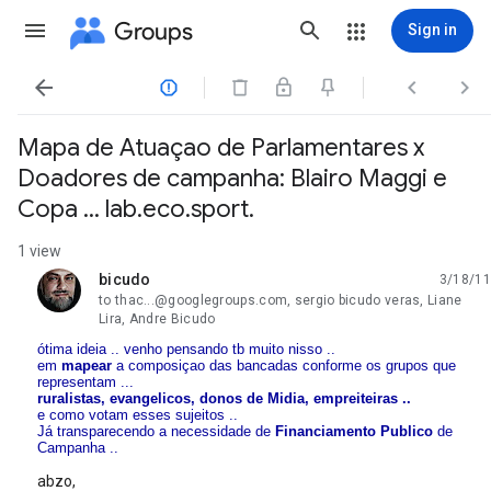
Groups
Sign in




Mapa de Atuaçao de Parlamentares x
Doadores de campanha: Blairo Maggi e
Copa ... lab.eco.sport.
1 view
bicudo
3/18/11
unread,
to thac...@googlegroups.com, sergio bicudo veras, Liane
Lira, Andre Bicudo
ótima ideia ..
venho pensando tb muito nisso ..
em
mapear
a composiçao das bancadas conforme os grupos que
representam ...
ruralistas, evangelicos, donos de Midia, empreiteiras ..
e como votam esses sujeitos ..
Já transparecendo a necessidade de
Financiamento Publico
de
Campanha ..
abzo,