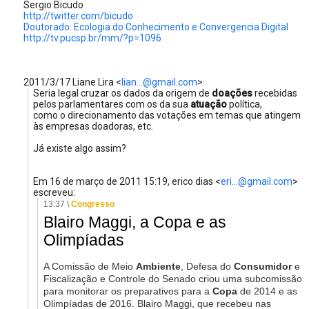
Sergio Bicudo
http://twitter.com/bicudo
Doutorado: Ecologia do Conhecimento e Convergencia Digital
http://tv.pucsp.br/mm/?p=1096
2011/3/17 Liane Lira
<
lian...@gmail.com
>
Seria legal cruzar os dados da origem de
doações
recebidas
pelos parlamentares com os da sua
atuação
política,
como o direcionamento das votações em temas que atingem
às empresas doadoras, etc.
Já existe algo assim?
Em 16 de março de 2011 15:19, erico dias
<
eri...@gmail.com
>
escreveu:
13:37 \
Congresso
Blairo Maggi, a Copa e as
Olimpíadas
A Comissão de Meio
Ambiente
, Defesa do
Consumidor
e
Fiscalização e Controle do Senado criou uma subcomissão
para monitorar os preparativos para a
Copa
de 2014 e as
Olimpíadas de 2016. Blairo Maggi, que recebeu nas