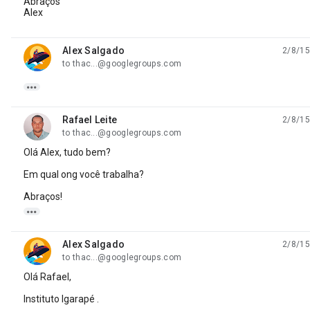
Abraços
Alex
Alex Salgado
2/8/15
unread,
to thac...@googlegroups.com

Rafael Leite
2/8/15
unread,
to thac...@googlegroups.com
Olá Alex, tudo bem?
Em qual ong você trabalha?
Abraços!

Alex Salgado
2/8/15
unread,
to thac...@googlegroups.com
Olá Rafael,
Instituto Igarapé .