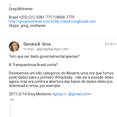
--
Greg Michener
Brasil +(55) (21) 3281-7717 | 8004-7775
http://gregmichener.com
|
http://observingbrazil.com
Skype: greg_michener
Daniela B. Silva
2/14/11
unread,
to thac...@googlegroups.com
Tem que ser dado governamental apenas?
A Transparência Brasil conta?
Recebemos um não categórico do Abramo uma vez que fomos
pedir dados para o primeiro #thackday... não sei a posição deles
agora, mas era contra a abertura das bases de dados deles pra
download e remix, por exemplo.
2011/2/14 Greg Michener
<
greg.m...@gmail.com
>
