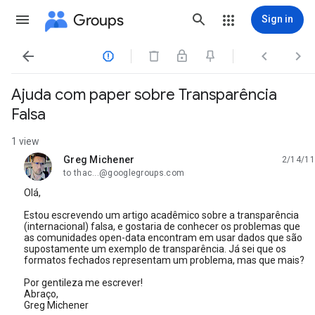
Groups
Sign in




Ajuda com paper sobre Transparência
Falsa
1 view
Greg Michener
2/14/11
unread,
to thac...@googlegroups.com
Olá,
Estou escrevendo um artigo acadêmico sobre a transparência
(internacional) falsa, e gostaria de conhecer os problemas que
as comunidades open-data encontram em usar dados que são
supostamente um exemplo de transparência. Já sei que os
formatos fechados representam um problema, mas que mais?
Por gentileza me escrever!
Abraço,
Greg Michener