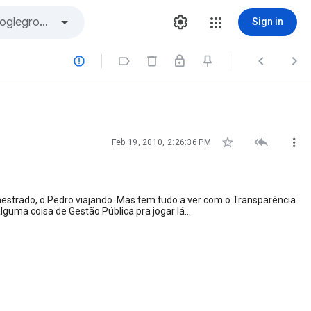
Sign in







Feb 19, 2010, 2:26:36 PM
strado, o Pedro viajando. Mas tem tudo a ver com o Transparência
uma coisa de Gestão Pública pra jogar lá...