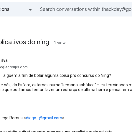
ions
All groups and messages
licativos do ning
1 view
ilva
ooglegroups.com
l... alguém a fim de bolar alguma coisa pro concurso do Ning?
e nós, da Esfera, estamos numa "semana sabática" – eu terminando me
o que podíamos tentar fazer um esforço de última hora e pensar em alg
Diego Remus
<
diego...@gmail.com
>