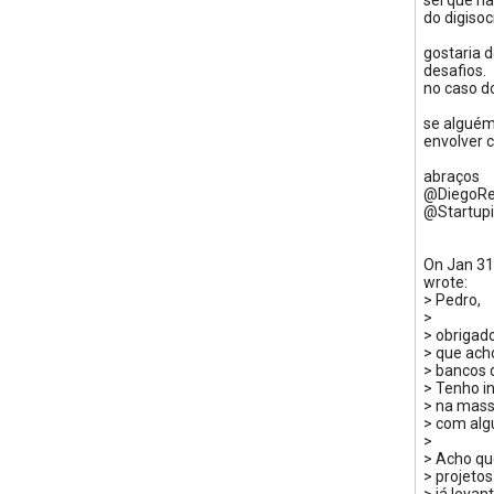
sei que n
do digisoc
gostaria 
desafios.
no caso d
se alguém
envolver 
abraços
@DiegoR
@Startup
On Jan 31
wrote:
> Pedro,
>
> obrigad
> que ach
> bancos 
> Tenho i
> na mass
> com alg
>
> Acho qu
> projeto