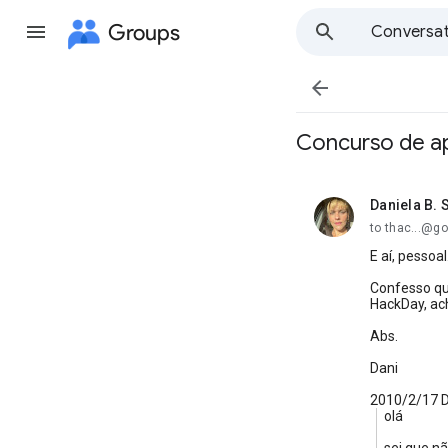
Groups
Conversat

Concurso de ap
Daniela B. S
unread,
to thac...@g
E aí, pessoa
Confesso qu
HackDay, ach
Abs.
Dani
2010/2/17 
olá