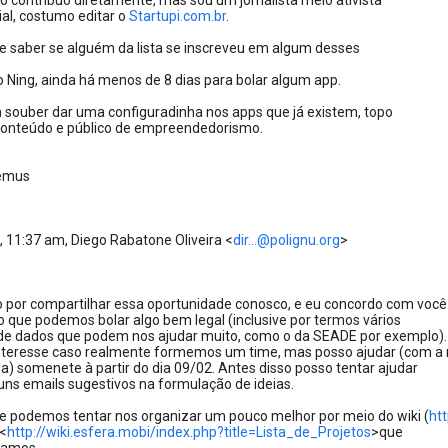
ão contribuo diretamente, mas sou um jornalista meio ativista
ial, costumo editar o
Startupi.com.br
.
de saber se alguém da lista se inscreveu em algum desses
o Ning, ainda há menos de 8 dias para bolar algum app.
 souber dar uma configuradinha nos apps que já existem, topo
conteúdo e público de empreendedorismo.
emus
i
, 11:37 am, Diego Rabatone Oliveira <
dir...@polignu.org
>
o por compartilhar essa oportunidade conosco, e eu concordo com você
o que podemos bolar algo bem legal (inclusive por termos vários
de dados que podem nos ajudar muito, como o da SEADE por exemplo).
nteresse caso realmente formemos um time, mas posso ajudar (com a
a) somenete à partir do dia 09/02. Antes disso posso tentar ajudar
uns emails sugestivos na formulação de ideias.
e podemos tentar nos organizar um pouco melhor por meio do wiki (
htt
s<
http://wiki.esfera.mobi/index.php?title=Lista_de_Projetos
>que