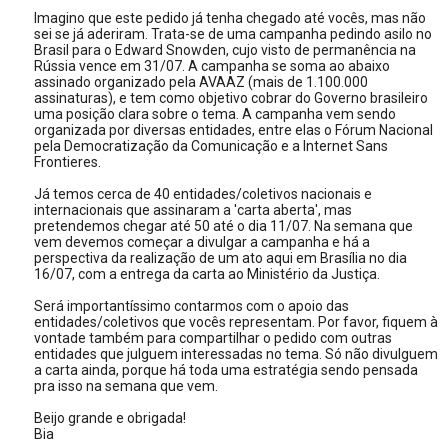
Imagino que este pedido já tenha chegado até vocês, mas não
sei se já aderiram. Trata-se de uma campanha pedindo asilo no
Brasil para o Edward Snowden, cujo visto de permanência na
Rússia vence em 31/07. A campanha se soma ao abaixo
assinado organizado pela AVAAZ (mais de 1.100.000
assinaturas), e tem como objetivo cobrar do Governo brasileiro
uma posição clara sobre o tema. A campanha vem sendo
organizada por diversas entidades, entre elas o Fórum Nacional
pela Democratização da Comunicação e a Internet Sans
Frontieres.
Já temos cerca de 40 entidades/coletivos nacionais e
internacionais que assinaram a 'carta aberta', mas
pretendemos chegar até 50 até o dia 11/07. Na semana que
vem devemos começar a divulgar a campanha e há a
perspectiva da realização de um ato aqui em Brasília no dia
16/07, com a entrega da carta ao Ministério da Justiça.
Será importantíssimo contarmos com o apoio das
entidades/coletivos que vocês representam. Por favor, fiquem à
vontade também para compartilhar o pedido com outras
entidades que julguem interessadas no tema. Só não divulguem
a carta ainda, porque há toda uma estratégia sendo pensada
pra isso na semana que vem.
Beijo grande e obrigada!
Bia