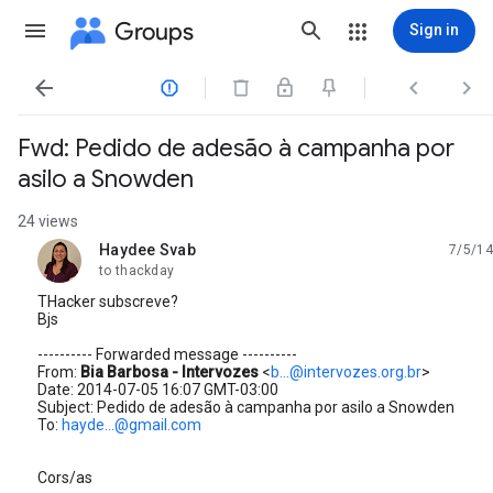
Groups
Sign in




Fwd: Pedido de adesão à campanha por
asilo a Snowden
24 views
Haydee Svab
7/5/14
unread,
to thackday
THacker subscreve?
Bjs
---------- Forwarded message ----------
From:
Bia Barbosa - Intervozes
<
b...@intervozes.org.br
>
Date: 2014-07-05 16:07 GMT-03:00
Subject: Pedido de adesão à campanha por asilo a Snowden
To:
hayde...@gmail.com
Cors/as