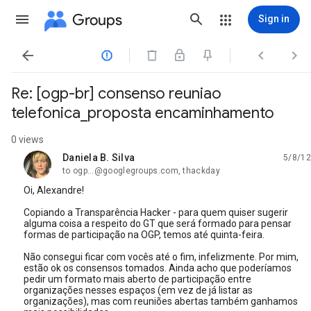
Groups
Sign in




Re: [ogp-br] consenso reuniao
telefonica_proposta encaminhamento
0 views
Daniela B. Silva
5/8/12
unread,
to ogp...@googlegroups.com, thackday
Oi, Alexandre!
Copiando a Transparência Hacker - para quem quiser sugerir
alguma coisa a respeito do GT que será formado para pensar
formas de participação na OGP, temos até quinta-feira.
Não consegui ficar com vocês até o fim, infelizmente. Por mim,
estão ok os consensos tomados. Ainda acho que poderíamos
pedir um formato mais aberto de participação entre
organizações nesses espaços (em vez de já listar as
organizações), mas com reuniões abertas também ganhamos