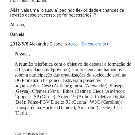
mais possibilidades.
Aliás, vale uma "cláusula" pedindo flexibilidade e chances de
revisão desse processo, se for necessário? :P
Abraço,
Daniela
2012/5/8 Alexandre Ciconello
<
cico...@inesc.org.br
>
Pessoal,
A reunião telefônica com o objetivo de debater a formação do
GT (sociedade civil/governo) e outros encaminhamentos
sobre a participação das organizações da sociedade civil na
OGP finalizou há pouco. Estiveram presentes 14
organizações: Cese (Adriano); Inesc (Alexandre); Sinsepe
(Geysa); Cfemea (Nina); Ethos (Betina); Cieds (Américo);
Gpopai-USP (Gisele); Artigo 19 (Arthur); Coletivo Digital
(Beá); Pdma-FGV Direito RJ (Carina); W3C (Caroline);
Transparência Hacker (Daniela); Amarribo (Lizete); Clai
(Darli).
Consensos gerais: