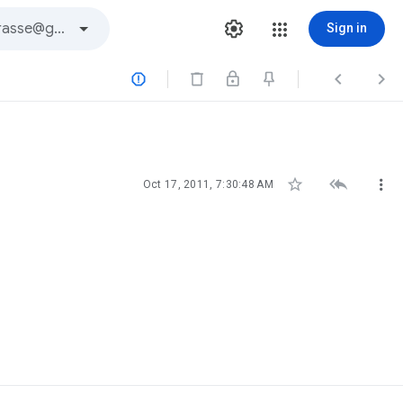
Sign in






Oct 17, 2011, 7:30:48 AM