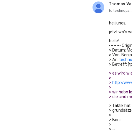
Thomas Va
unread,
to technopa.
hej jungs,
jetzt wo´s 
heile!
-------- Origi
> Datum: Mo
> Von: Benj
> An:
techno
> Betreff: [t
> es wird wi
>
>
http://ww
>
> wir habn 
> die sind m
> Taktik hat
> grundsätz
>
> Beni
>
> --