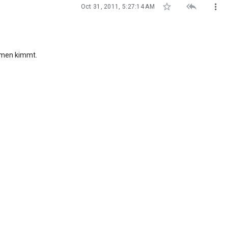



Oct 31, 2011, 5:27:14 AM
ammen kimmt.