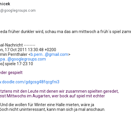
nicek
..@googlegroups.com
wieda früher dunkler wird, schau ma das am mittwoch a früh´s spiel z
nal-Nachricht --------
n, 17 Oct 2011 13:30:48 +0200
amin Pernthaler <
b.pern...@gmail.com
>
pa...@googlegroups.com
ps] spiele 17-23.10
eder gespielt
w.doodle.com/gdgcsg48fqcgfni3
letztens mit den Leute mit denen wir zusammen spielten geredet,
eist Mittwochs im Augarten, wer bock auf spiel mit echter
. Und die wollen für Winter eine Halle mieten, wäre ja
öoch nicht uninteressant, kann man sich ja mal anschaun.