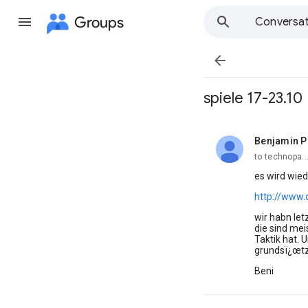
Groups
Conversat

spiele 17-23.10
Benjamin P
unread,
to technopa.
es wird wied
http://www
wir habn le
die sind mei
Taktik hat. 
grundsï¿œtz
Beni