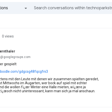
ions
All groups and messages
0 views
ernthaler
..@googlegroups.com
er gespielt
.doodle.com/gdgcsg48fqcgfni3
tztens mit den Leute mit denen wir zusammen spielten geredet,
st Mittwochs im Augarten, wer bock auf spiel mit echter
Und die wollen fï¿œr Winter eine Halle mieten, wï¿œre ja
ï¿œoch nicht uninteressant, kann man sich ja mal anschaun.