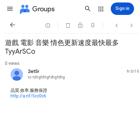
Groups
Sign in




遊戲 電影 音樂 情色更新速度最快最多
TyyArSCo
0 views
2wt5r
9/3/10
unread,
to tdhgfdhgfdhgfdhg
品質.效率.服務保證
http://a.nf/5cc0c6