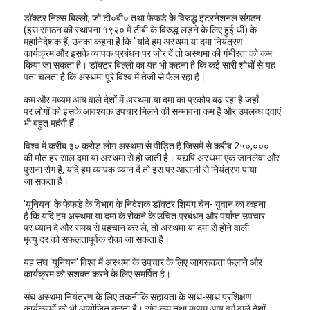
डॉक्टर निल्स बिल्लो, जो टी०बी० तथा फेफडे के विरुद्ध इंटरनेशनल संगठन
(इस संगठन की स्थापना १९२० में टीबी के विरुद्ध लड़ने के लिए हुई थी) के
महानिदेशक हैं, उनका कहना है कि "यदि हम अस्थमा या दमा नियंत्रण
कार्यक्रम और इसके व्यापक प्रबंधन पर जोर दें तो अस्थमा की गंभीरता को कम
किया जा सकता है। डॉक्टर बिल्लो का यह भी कहना है कि कई सारी शोधों से यह
पता चलता है कि अस्थमा पूरे विश्व में तेजी से फैल रहा है।
कम और मध्यम आय वाले देशों में अस्थमा या दमा का प्रकोप बढ़ रहा है जहाँ
पर लोगों को इसके आवश्यक उपचार मिलने की सम्भावना कम है और उपलब्ध दवाएं
भी बहुत महंगी हैं।
विश्व में करीब ३० करोड़ लोग अस्थमा से पीड़ित हैं जिसमें से करीब 2५०,०००
की मौत हर साल दमा या अस्थमा से हो जाती है। यद्यपि अस्थमा एक जानलेवा और
पुराना रोग है, यदि हम व्यापक ध्यान दें तो इस पर आसानी से नियंत्रण पाया
जा सकता है।
'यूनियन' के फेफडे के विभाग के निदेशक डॉक्टर शियंग चेन- युवान का कहना
है कि यदि हम अस्थमा या दमा के रोकने के उचित प्रबंधन और पर्याप्त उपचार
पर ध्यान दे और समय से पहचान कर ले, तो अस्थमा या दमा से होने वाली
मृत्यु दर को सफलतापूर्वक रोका जा सकता है।
यह संघ 'यूनियन' विश्व में अस्थमा के उपचार के लिए जागरूकता फैलाने और
कार्यक्रम को सशक्त करने के लिए समर्पित है।
संघ अस्थमा नियंत्रण के लिए तकनीकि सहायता के साथ-साथ प्रशिक्षण
कार्यक्रमों को भी आयोजित करता है। संघ कम तथा मध्यम आय वर्ग वाले देशों