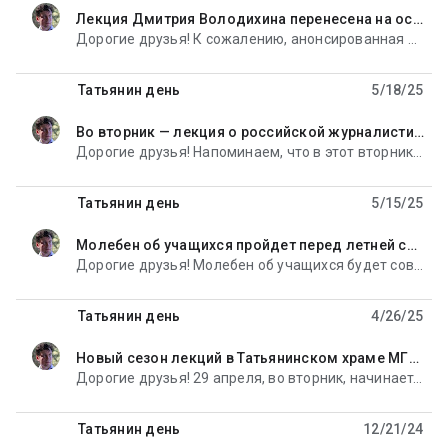
Лекция Дмитрия Володихина перенесена на осень
unread,
Дорогие друзья! К сожалению, анонсированная лекция профессора исторического факультета МГУ Дмитрия
Татьянин день
5/18/25
Во вторник — лекция о российской журналистике XIX века
unread,
Дорогие друзья! Напоминаем, что в этот вторник, 20 мая, в храме мученицы Татианы при МГУ (Большая
Татьянин день
5/15/25
Молебен об учащихся пройдет перед летней сессией в Татьянинском храме МГУ
unread,
Дорогие друзья! Молебен об учащихся будет совершен в храме мученицы Татианы при МГУ 16 мая, перед
Татьянин день
4/26/25
Новый сезон лекций в Татьянинском храме МГУ откроется выступлением о рациональности веры
unread,
Дорогие друзья! 29 апреля, во вторник, начинается тринадцатый сезон лекций преподавателей МГУ в
Татьянин день
12/21/24