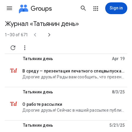
Groups
Sign in
Журнал «Татьянин день»
Group


path
1–30 of 671


Татьянин день
Apr 19
В среду — презентация печатного спецвыпуска «Татьянина дня». ПРИХОДИТЕ!
unread,
Дорогие друзья! Рады вам сообщить, что презентация специального печатного выпуска журнала «Татьянин
Татьянин день
8/3/25
О работе рассылки
unread,
Дорогие друзья! Сейчас в нашей рассылке публикуются только самые важные объявления. Но за ежедневной
Татьянин день
5/21/25