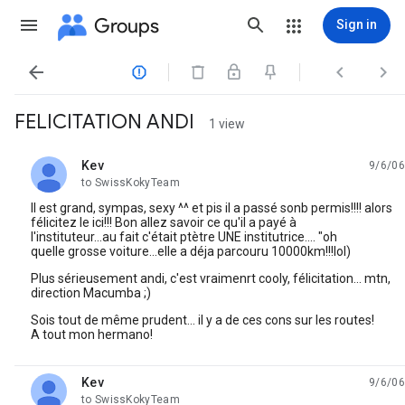
Groups
Sign in




FELICITATION ANDI
1 view
Kev
9/6/06
unread,
to SwissKokyTeam
Il est grand, sympas, sexy ^^ et pis il a passé sonb permis!!!! alors
félicitez le ici!!! Bon allez savoir ce qu'il a payé à
l'instituteur...au fait c'était ptètre UNE institutrice.... "oh
quelle grosse voiture...elle a déja parcouru 10000km!!!lol)
Plus sérieusement andi, c'est vraimenrt cooly, félicitation... mtn,
direction Macumba ;)
Sois tout de même prudent... il y a de ces cons sur les routes!
A tout mon hermano!
Kev
9/6/06
unread,
to SwissKokyTeam