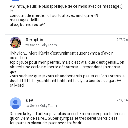
PS, mtn, je suis le plus rpolifique de ce mois avec ce message ;)
le
concourt de merde...lol! surtout avec andi qui a 49
messages...lolllll!
allez, bonne route^^
Seraphin
9/7/06
unread,
to SwissKokyTeam
Hyhy loly... Merci Kevin c'est vraiment super sympa d'avoir
ouvert un
topic jsute pour mon permis, mais c'est vrai que c'est génial... on
obtient une certaine liberté désormais.... cependant j'aimerais
que
vous sachiez que je vous abandonnerais pas et qu l'on sortiras a
douffffffffff... yeahhhhhhhhhhhhhh loly... a bientot les gars++
et Merci
Kev
9/9/06
unread,
to SwissKokyTeam
De rien koky... d'ailleur je voulais aussi te remercier pour le tennis
qu'on vient de faire... Super sympas et très séré! Merci, c'est
toujours un plaisir de jouer avec toi Andi!