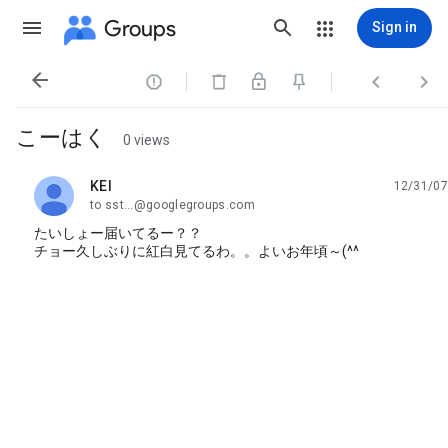
Groups
Sign in




こーはく
0 views
KEI
12/31/07
unread,
to sst...@googlegroups.com
たいしょー届いてるー？？
チョー久しぶりに紅白見てるわ。。よいお年頃～(^^ゞ