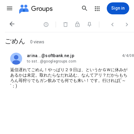
Groups
Sign in




ごめん
0 views
arina...@softbank.ne.jp
4/4/08
unread,
to sst...@googlegroups.com
返信遅れてごめん！やっぱり２９日は、というかＧＷに休みが
あるかは未定。取れたらなだれ込む、なんてアリ？だからもち
ろん苺狩りでもガン飲みでも何でも来い！です。行ければ(´～
`；)