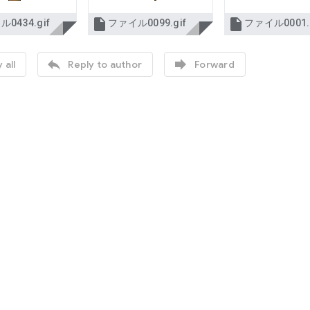


0434.gif
ファイル0099.gif
ファイル0001.g


 all
Reply to author
Forward