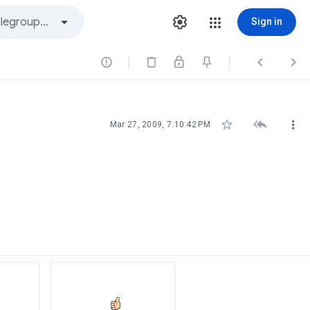
Sign in






Mar 27, 2009, 7:10:42 PM