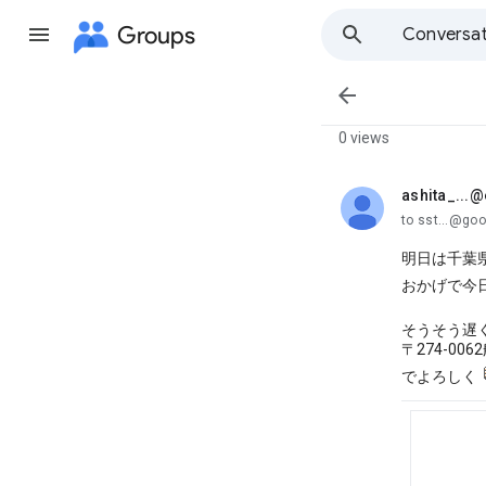
Groups
Conversat

0 views
ashita_...
unread,
to sst...@go
明日は千葉
おかげで今
そうそう遅
〒274-00
でよろしく