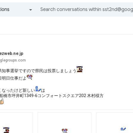
ions
All groups and messages
@ezweb.ne.jp
oglegroups.com
県知事選挙ですので県民は投票しましょう
日明日仕事だよ
くなったけど新しい
は
62船橋市坪井町1349-6コンフォートスクエア202 木村様方