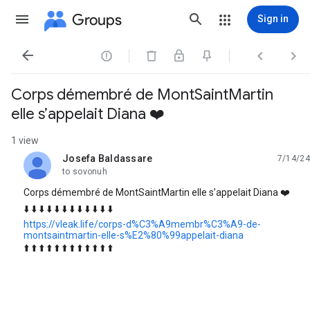
Groups
Sign in




Corps démembré de MontSaintMartin
elle s’appelait Diana ❤️
1 view
Josefa Baldassare
7/14/24
unread,
to sovonuh
Corps démembré de MontSaintMartin elle s’appelait Diana ❤️
⬇️ ⬇️ ⬇️ ⬇️ ⬇️ ⬇️ ⬇️ ⬇️ ⬇️ ⬇️ ⬇️ ⬇️
https://vleak.life/corps-d%C3%A9membr%C3%A9-de-
montsaintmartin-elle-s%E2%80%99appelait-diana
⬆️ ⬆️ ⬆️ ⬆️ ⬆️ ⬆️ ⬆️ ⬆️ ⬆️ ⬆️ ⬆️ ⬆️