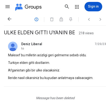
Groups
Sign in




ULKE ELDEN GITTI UYANIN BE
218 views
Deniz Liberal
7/20/23
unread,
to
Malesef bu milletin acizligi geri gelmeme sebeb oldu.
Turkiye elden gitti dostlarim.
Afganistan gibi bir ulke olacaksiniz.
Ileride nasil cikarsiniz bu kuyudan anlatmaya calisacagim.
Message has been deleted