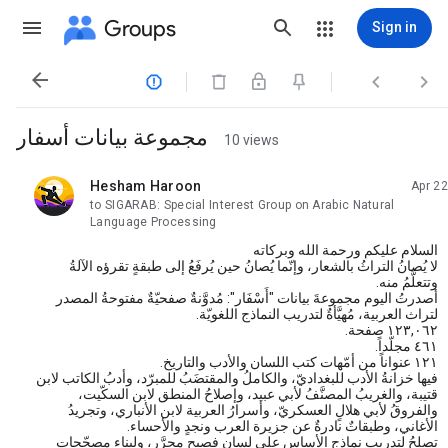
Groups
Sign in




مجموعة بيانات أسفار
10 views
Hesham Haroon
Apr 22
unread,
to SIGARAB: Special Interest Group on Arabic Natural
Language Processing
السلام عليكم ورحمة الله وبركاته
لا يُصانُ التراثُ بالشعار، وإنّما يُصانُ حين يُرفَعُ إلى طبقةٍ تقرؤه الآلةُ
وتتعلَّمُ منه.
أصدرتُ اليوم مجموعةَ بيانات "أَسْفَار": مُدوَّنةٌ صفحيّةٌ مفتوحةُ المصدر
لتراث العربية، مُهيَّأةٌ لتدريب النماذج اللغويّة.
١٢٣,٠٦٢ صفحة.
٤٦١ مجلّداً.
١٢١ عنواناً من أمّهات كتب اللسان والأدب والتاريخ.
فيها خزانةُ الأدب للبغداديّ، والكاملُ والمقتضَبُ للمبرّد، وأدبُ الكاتب لابن
قتيبة، والغريبُ المصنَّفُ لأبي عبيد، وإصلاحُ المنطق لابن السكّيت،
والفروقُ لأبي هلالٍ العسكريّ، وأسرارُ العربية لابن الأنباري، وتجريدُ
الأغاني، وطبقاتٌ نادرةٌ عن جزيرة العرب ونجدٍ والأحساء.
تصلحُ لتدريب نماذجِ الأساس على لسانٍ فصيحٍ محرَّر، ولبناء مصحّحاتٍ