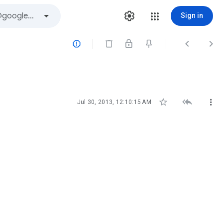
Sign in






Jul 30, 2013, 12:10:15 AM