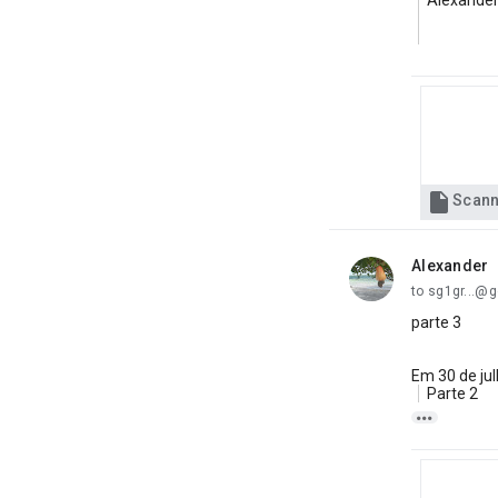
Alexande

Alexander
unread,
to sg1gr...@
parte 3
Em 30 de ju
Parte 2
