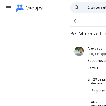
Groups
Conversat

Re: Material Tr
Alexander
unread,
to sg1gr...@
Segue nova
Parte 1
Em 29 de ju
Pessoal,
Segue esc
Abs,