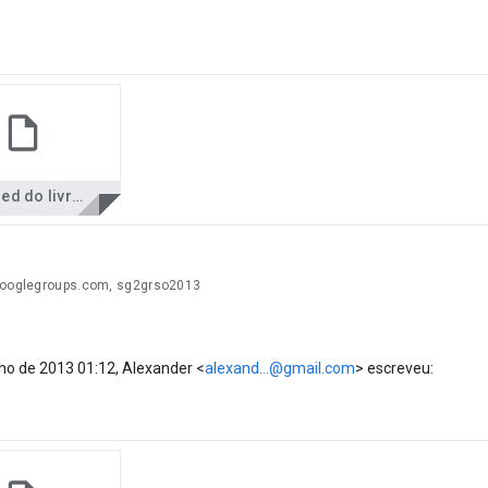
r
Scanned do livro Redes de Computadores e Comunicação de Dados 1-9.pdf
googlegroups.com, sg2grso2013
lho de 2013 01:12, Alexander
<
alexand...@gmail.com
>
escreveu: