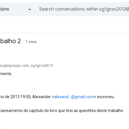
ions
All groups and messages
abalho 2
1 view
googlegroups.com, sg2grso2013
mente,
lho de 2013 19:00, Alexander
<
alexand...@gmail.com
>
escreveu:
aneamento do capítulo do livro que tirei as questões deste trabalho.