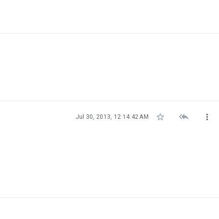



Jul 30, 2013, 12:14:42 AM