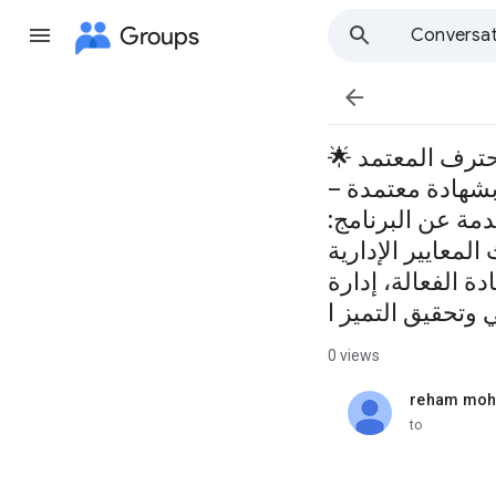
Groups
Conversat

🌟 شهادة المدير المحترف المعتمد 🌟 Certified Professional Manager 📅 التاريخ: من 13 إلى 17 أبريل
مدة: 5 أيام – 25 ساعة تدريبية 🏆 بشهادة معتمدة –
مة عن البرنامج:
لمعايير الإدارية
ة الفعالة، إدارة
وتحقيق التميز ا
0 views
reham mo
unread,
to