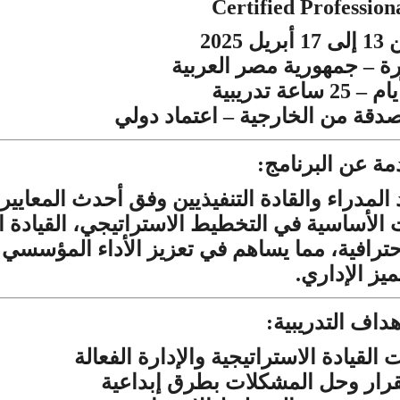
Certified Professio
إلى
أبريل
2025
17
13
رة
جمهورية
مصر
العربية
–
يام
ساعة
تدريبية
– 25
دقة
من
الخارجية
اعتماد
دولي
–
مة
عن
البرنامج
:
المدراء
والقادة
التنفيذيين
وفق
أحدث
المعايير
ت
الأساسية
في
التخطيط
الاستراتيجي،
القيادة
ا
ترافية،
مما
يساهم
في
تعزيز
الأداء
المؤسسي
ميز
الإداري
.
أهداف
التدريبية
:
ت
القيادة
الاستراتيجية
والإدارة
الفعالة
قرار
وحل
المشكلات
بطرق
إبداعية