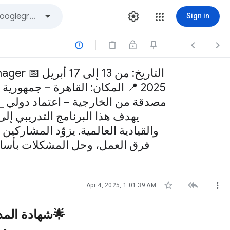
Sign in



مصدقة من الخارجية – اعتماد دولي _
يهدف هذا البرنامج التدريبي إلى 
والقيادية العالمية. يزوّد المشاركين
فرق العمل، وحل المشكلات بأسالي



Apr 4, 2025, 1:01:39 AM
شهادة
المد
🌟