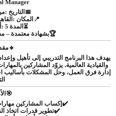
nal Manager
التاريخ
من
:
📅
المكان
القاه
:
📍
المدة
أ
: 5
⏳
بشهادة
معتمدة
مص
–
🏆
مقد
🔹
يهدف
هذا
البرنامج
التدريبي
إلى
تأهيل
وإعداد
والقيادية
العالمية
يزوّد
المشاركين
بالمهارا
.
إدارة
فرق
العمل،
وحل
المشكلات
بأساليب
اح
الت
ال
🎯
إكساب
المشاركين
مهارا
✔️
تطوير
قدرات
اتخاذ
ال
✔️