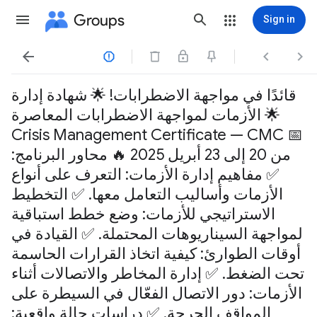
Groups
Sign in




قائدًا في مواجهة الاضطرابات! 🌟 شهادة إدارة
الأزمات لمواجهة الاضطرابات المعاصرة 🌟
Crisis Management Certificate — CMC 📅
من 20 إلى 23 أبريل 2025 🔥 محاور البرنامج:
✅ مفاهيم إدارة الأزمات: التعرف على أنواع
الأزمات وأساليب التعامل معها. ✅ التخطيط
الاستراتيجي للأزمات: وضع خطط استباقية
لمواجهة السيناريوهات المحتملة. ✅ القيادة في
أوقات الطوارئ: كيفية اتخاذ القرارات الحاسمة
تحت الضغط. ✅ إدارة المخاطر والاتصالات أثناء
الأزمات: دور الاتصال الفعّال في السيطرة على
المواقف الحرجة. ✅ دراسات حالة واقعية: