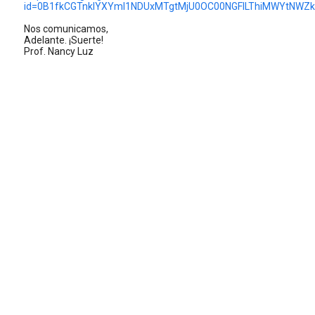
id=0B1fkCGTnkIYXYmI1NDUxMTgtMjU0OC00NGFlLThiMWYtNWZk
Nos comunicamos,
Adelante. ¡Suerte!
Prof. Nancy Luz