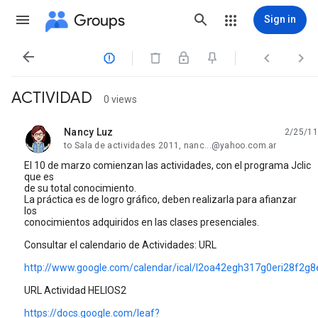
Groups
Sign in




ACTIVIDAD
0 views
Nancy Luz
2/25/11
unread,
to Sala de actividades 2011, nanc...@yahoo.com.ar
El 10 de marzo comienzan las actividades, con el programa Jclic
que es
de su total conocimiento.
La práctica es de logro gráfico, deben realizarla para afianzar
los
conocimientos adquiridos en las clases presenciales.
Consultar el calendario de Actividades: URL
http://www.google.com/calendar/ical/l2oa42egh317g0eri28f2g8e
URL Actividad HELIOS2
https://docs.google.com/leaf?