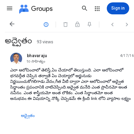
Groups
Sign in




అద్వైతం
93 views
bhavaraju
4/17/16
unread,
to సాహిత్యం
ఎలా ఆలోచించాలో తెలిస్తే,ఏం చేయాలో తెలుస్తుంది. ఎలా ఆలోచించాలో
భగవద్గీత చెప్పిన తర్వాతే ఏం చెయ్యాలో అర్జునుడు
నిర్ణయించుకోగలిగాడు.వేదం,గీత వీటి ద్వారా ఎలా ఆలోచించాలో అద్వైత
సిద్ధాంతం ప్రపంచానికి చాటిచెప్పింది.అద్వైత మనేది ఎంత ప్రాచీనమో అంత
నవీనం. ఎంత శాస్త్రీయమో అంత లౌకికం. ఎంత సిద్ధాంతమో అంత
అనుభవం.ఈ విషయాన్ని నొక్కి చెప్పడమే ఈ క్రింది link లోని వ్యాసాల లక్ష్యం
అద్వైతం