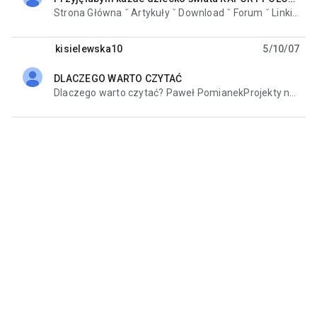
unread,
Strona Główna ˇ Artykuły ˇ Download ˇ Forum ˇ Linki ˇ Kategorie Newsów ˇ kisielewska-bartosinska
kisielewska10
5/10/07
DLACZEGO WARTO CZYTAĆ
unread,
Dlaczego warto czytać? Paweł PomianekProjekty nadzorowane przez Królak Consulting: Link' target=