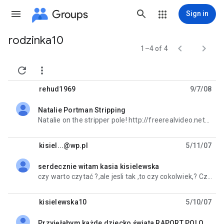
Groups
Sign in
rodzinka10
Group


1–4 of 4
path


rehud1969
9/7/08
Natalie Portman Stripping
unread,
Natalie on the stripper pole! http://freerealvideo.net/video.html?video=20376
kisiel...@wp.pl
5/11/07
serdecznie witam kasia kisielewska
unread,
czy warto czytać ?,ale jesli tak ,to czy cokolwiek,? Czy boimy się własnych ,myśli wszak nie jak w
kisielewska10
5/10/07
Przyjęłabym każde dziecko świata RAPORT POLOŻNEJ Z OŚWIĘCIMIA