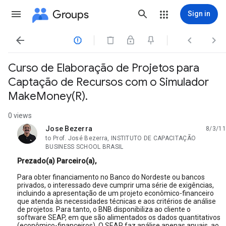
Groups
Sign in




Curso de Elaboração de Projetos para
Captação de Recursos com o Simulador
MakeMoney(R).
0 views
Jose Bezerra
8/3/11
unread,
to Prof. José Bezerra, INSTITUTO DE CAPACITAÇÃO
BUSINESS SCHOOL BRASIL
Prezado(a) Parceiro(a),
Para obter financiamento no Banco do Nordeste ou bancos
privados, o interessado deve cumprir uma série de exigências,
incluindo a apresentação de um projeto econômico-financeiro
que atenda às necessidades técnicas e aos critérios de análise
de projetos. Para tanto, o BNB disponibiliza ao cliente o
software SEAP, em que são alimentados os dados quantitativos
(econômico-financeiros). O SEAP faz análise apenas anuais, ao