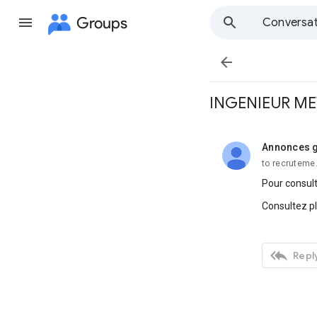
Groups
Conversat

INGENIEUR MET
Annonces g
unread,
to recruteme
Pour consult
Consultez p

Reply