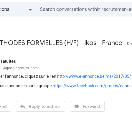
ions
All groups and messages
HODES FORMELLES (H/F) - Ikos - France
0 
ratuites
...@googlegroups.com
er l'annonce, cliquez sur le lien
http://www.e-annonce.be.ma/2017/05/1
lus d'annonces sur le groupe
https://www.facebook.com/groups/eanno


 all
Reply to author
Forward