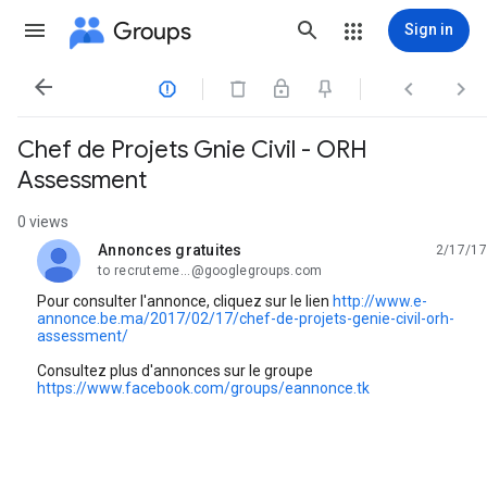
Groups
Sign in




Chef de Projets Gnie Civil - ORH
Assessment
0 views
Annonces gratuites
2/17/17
unread,
to recruteme...@googlegroups.com
Pour consulter l'annonce, cliquez sur le lien
http://www.e-
annonce.be.ma/2017/02/17/chef-de-projets-genie-civil-orh-
assessment/
Consultez plus d'annonces sur le groupe
https://www.facebook.com/groups/eannonce.tk