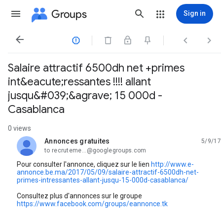
Groups
Sign in




Salaire attractif 6500dh net +primes
int&eacute;ressantes !!!! allant
jusqu&#039;&agrave; 15 000d -
Casablanca
0 views
Annonces gratuites
5/9/17
unread,
to recruteme...@googlegroups.com
Pour consulter l'annonce, cliquez sur le lien
http://www.e-
annonce.be.ma/2017/05/09/salaire-attractif-6500dh-net-
primes-intressantes-allant-jusqu-15-000d-casablanca/
Consultez plus d'annonces sur le groupe
https://www.facebook.com/groups/eannonce.tk