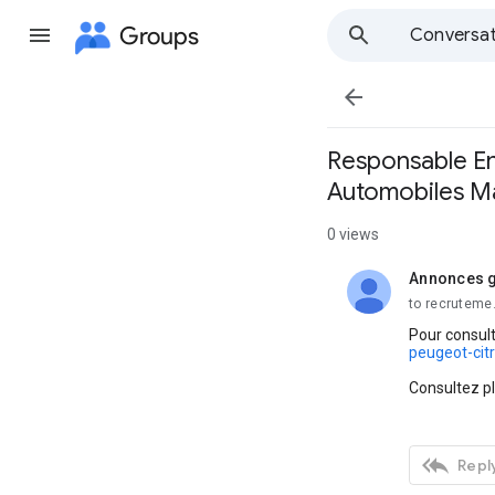
Groups
Conversat

Responsable En
Automobiles M
0 views
Annonces g
unread,
to recruteme
Pour consult
peugeot-cit
Consultez p

Reply