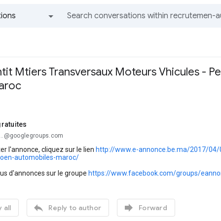
ions
All groups and messages
tit Mtiers Transversaux Moteurs Vhicules - P
aroc
ratuites
...@googlegroups.com
er l'annonce, cliquez sur le lien
http://www.e-annonce.be.ma/2017/04/0
roen-automobiles-maroc/
lus d'annonces sur le groupe
https://www.facebook.com/groups/eanno


 all
Reply to author
Forward