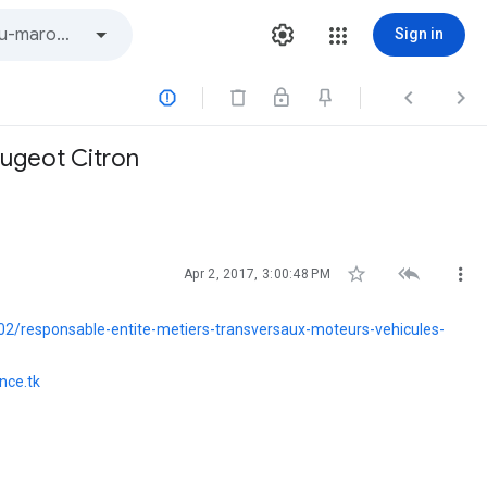
Sign in



eugeot Citron



Apr 2, 2017, 3:00:48 PM
2/responsable-entite-metiers-transversaux-moteurs-vehicules-
nce.tk