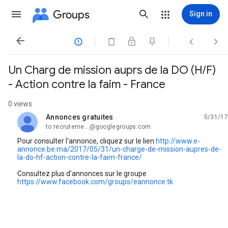
Groups
Sign in




Un Charg de mission auprs de la DO (H/F)
- Action contre la faim - France
0 views
Annonces gratuites
5/31/17
unread,
to recruteme...@googlegroups.com
Pour consulter l'annonce, cliquez sur le lien
http://www.e-
annonce.be.ma/2017/05/31/un-charge-de-mission-aupres-de-
la-do-hf-action-contre-la-faim-france/
Consultez plus d'annonces sur le groupe
https://www.facebook.com/groups/eannonce.tk