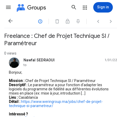
Groups
Sign in




Freelance : Chef de Projet Technique SI /
Paramétreur
0 views
Nawfal SEDRAOUI
1/31/22
unread,
to
Bonjour,
Mission :
Chef de Projet Technique SI / Paramétreur
Descriptif :
Le paramétreur a pour fonction d’adapter les
logiciels du programme de fidélité aux différentes évolutions
mises en place (ex: mise à jour, introduction […]
Lieu :
Casablanca
Détail :
https://www.weringroup.ma/jobs/chef-de-projet-
technique-si-parametreur/
Intéressé ?