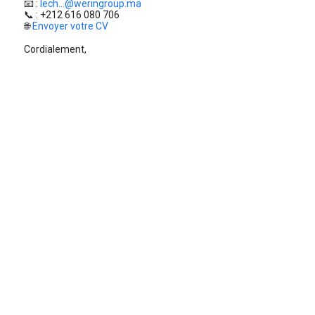
📧 :
lech...@weringroup.ma
📞 : +212 616 080 706
🌐
Envoyer votre CV
Cordialement,