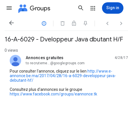
Groups
Sign in




16-A-6029 - Dveloppeur Java dbutant H/F
0 views
Annonces gratuites
4/28/17
unread,
to recruteme...@googlegroups.com
Pour consulter l'annonce, cliquez sur le lien
http://www.e-
annonce.be.ma/2017/04/28/16-a-6029-developpeur-java-
debutant-hf/
Consultez plus d'annonces sur le groupe
https://www.facebook.com/groups/eannonce.tk