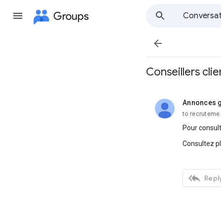
Groups
Conversat

Conseillers cli
Annonces g
unread,
to recruteme
Pour consult
Consultez p

Reply