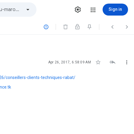
Sign in






Apr 26, 2017, 6:58:09 AM
/conseillers-clients-techniques-rabat/
nce.tk