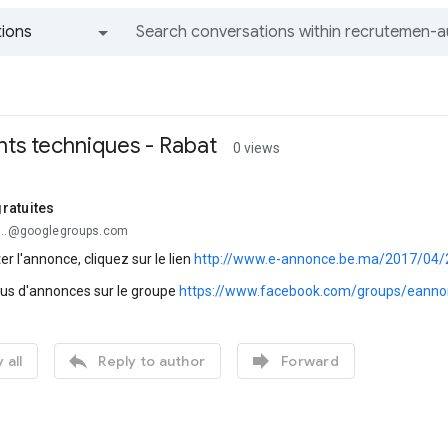
ions
All groups and messages
ents techniques - Rabat
0 views
ratuites
...@googlegroups.com
er l'annonce, cliquez sur le lien
http://www.e-annonce.be.ma/2017/04/26
lus d'annonces sur le groupe
https://www.facebook.com/groups/eanno


 all
Reply to author
Forward