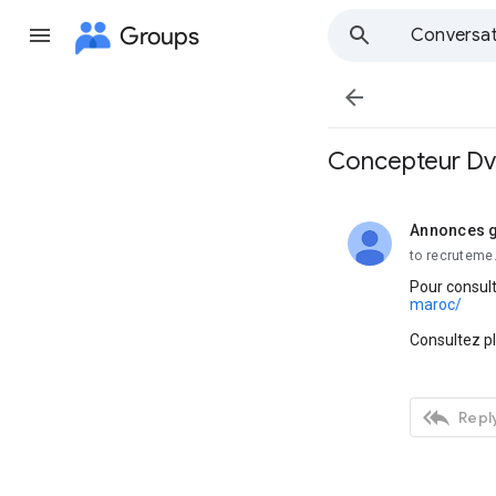
Groups
Conversat

Concepteur Dve
Annonces g
unread,
to recruteme
Pour consult
maroc/
Consultez p

Reply