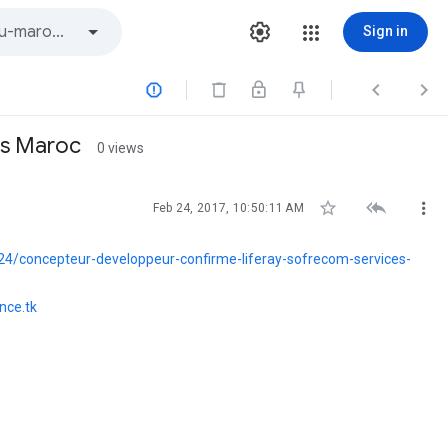
Sign in



es Maroc
0 views



Feb 24, 2017, 10:50:11 AM
4/concepteur-developpeur-confirme-liferay-sofrecom-services-
nce.tk