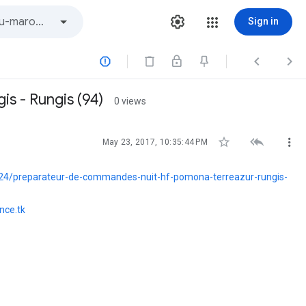
Sign in



s - Rungis (94)
0 views



May 23, 2017, 10:35:44 PM
24/preparateur-de-commandes-nuit-hf-pomona-terreazur-rungis-
nce.tk