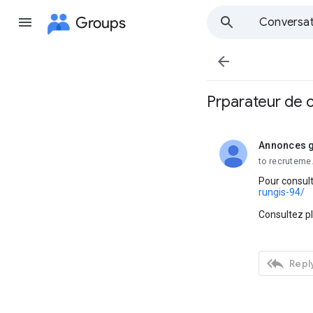
Groups
Conversat

Prparateur de 
Annonces g
unread,
to recruteme
Pour consult
rungis-94/
Consultez p

Reply