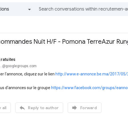
ions
All groups and messages
commandes Nuit H/F - Pomona TerreAzur Rungi
ratuites
...@googlegroups.com
er l'annonce, cliquez sur le lien
http://www.e-annonce.be.ma/2017/05/
lus d'annonces sur le groupe
https://www.facebook.com/groups/eanno


 all
Reply to author
Forward