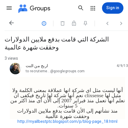
Groups
Sign in




الشركة التي قامت بدفع ملايين الدولارات
وحققت شهرة عالمية
3 views
اربح من النت
4/9/13
unread,
to recruteme...@googlegroups.com
أنها ليست مثل اى شركة انها عملاقة بمعنى الكلمة ولا
مثيل لها clixsense نعم أنها شركة لها تاريخ فيكفى ان
نعلم انها تعمل منذ فبراير 2007 إلى الأن أى منذ اكثر من
5 سنوات.
منذ نشأتهم إلى الأن قامت بدفع ملايين الدولارات
وحققت شهرة عالمية
http://myallbestptc.blogspot.com/p/blog-page_18.html