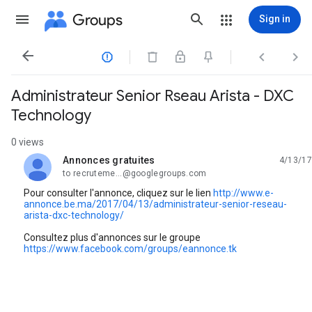
Groups
Sign in




Administrateur Senior Rseau Arista - DXC
Technology
0 views
Annonces gratuites
4/13/17
unread,
to recruteme...@googlegroups.com
Pour consulter l'annonce, cliquez sur le lien
http://www.e-
annonce.be.ma/2017/04/13/administrateur-senior-reseau-
arista-dxc-technology/
Consultez plus d'annonces sur le groupe
https://www.facebook.com/groups/eannonce.tk