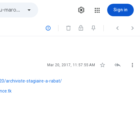
Sign in






Mar 20, 2017, 11:57:55 AM
/archiviste-stagiaire-a-rabat/
nce.tk