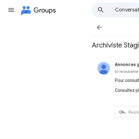
Groups
Conversat

Archiviste Stag
Annonces g
unread,
to recruteme
Pour consult
Consultez p

Reply