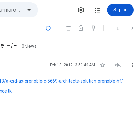
Sign in



le H/F
0 views



Feb 13, 2017, 3:50:40 AM
/a-csd-as-grenoble-c-5669-architecte-solution-grenoble-hf/
nce.tk