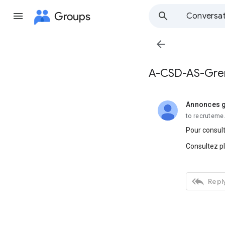
Groups
Conversat

A-CSD-AS-Greno
Annonces g
unread,
to recruteme
Pour consult
Consultez p

Reply