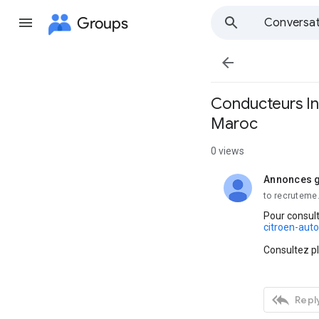
Groups
Conversat

Conducteurs In
Maroc
0 views
Annonces g
unread,
to recruteme
Pour consult
citroen-aut
Consultez p

Reply