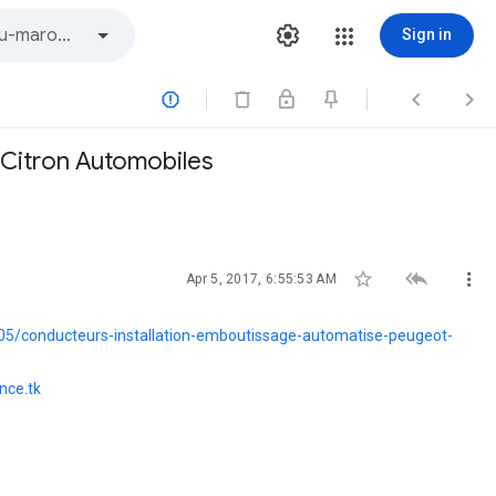
Sign in



 Citron Automobiles



Apr 5, 2017, 6:55:53 AM
5/conducteurs-installation-emboutissage-automatise-peugeot-
nce.tk