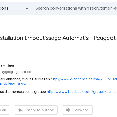
ions
All groups and messages
stallation Emboutissage Automatis - Peugeot
ratuites
...@googlegroups.com
er l'annonce, cliquez sur le lien
http://www.e-annonce.be.ma/2017/04/0
omobiles-maroc/
lus d'annonces sur le groupe
https://www.facebook.com/groups/eanno


 all
Reply to author
Forward